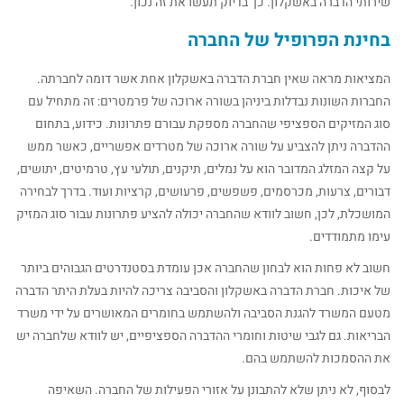
שירותי הדברה באשקלון. כך בדיוק תעשו את זה נכון.
בחינת הפרופיל של החברה
המציאות מראה שאין חברת הדברה באשקלון אחת אשר דומה לחברתה.
החברות השונות נבדלות ביניהן בשורה ארוכה של פרמטרים: זה מתחיל עם
סוג המזיקים הספציפי שהחברה מספקת עבורם פתרונות. כידוע, בתחום
ההדברה ניתן להצביע על שורה ארוכה של מטרדים אפשריים, כאשר ממש
על קצה המזלג המדובר הוא על נמלים, תיקנים, תולעי עץ, טרמיטים, יתושים,
דבורים, צרעות, מכרסמים, פשפשים, פרעושים, קרציות ועוד. בדרך לבחירה
המושכלת, לכן, חשוב לוודא שהחברה יכולה להציע פתרונות עבור סוג המזיק
עימו מתמודדים.
חשוב לא פחות הוא לבחון שהחברה אכן עומדת בסטנדרטים הגבוהים ביותר
של איכות. חברת הדברה באשקלון והסביבה צריכה להיות בעלת היתר הדברה
מטעם המשרד להגנת הסביבה ולהשתמש בחומרים המאושרים על ידי משרד
הבריאות. גם לגבי שיטות וחומרי ההדברה הספציפיים, יש לוודא שלחברה יש
את ההסמכות להשתמש בהם.
לבסוף, לא ניתן שלא להתבונן על אזורי הפעילות של החברה. השאיפה