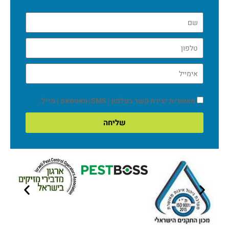
מאשר/ת יצירת קשר בטלפון | SMS| וואטסאפ | מייל.
שליחה