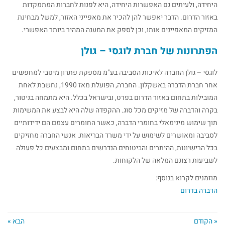
היחידה, ולעיתים גם האפשרות היחידה, היא לפנות לחברות המתמקדות
באזור הדרום. הדבר יאפשר להן להכיר את מאפייני האזור, למשל מבחינת
המזיקים המאפיינים אותו, וכן לספק את המענה המהיר ביותר האפשרי.
הפתרונות של חברת לוגסי – גולן
לוגסי – גולן החברה לאיכות הסביבה בע"מ מספקת פתרון מיטבי למחפשים
אחר חברת הדברה באשקלון. החברה, הפועלת מאז 1990, נחשבת לאחת
המובילות בתחום באזור הדרום בפרט, ובישראל בכלל. היא מתמחה בניטור,
בקרה והדברה של מזיקים מכל סוג. ההקפדה שלה היא לבצע את המשימות
תוך שימוש מינימאלי בחומרי הדברה, כאשר החומרים עצמם הם ידידותיים
לסביבה ומאושרים לשימוש על ידי משרד הבריאות. אנשי החברה מחזיקים
בכל הרישיונות, ההיתרים והביטוחים הנדרשים בתחום ומבצעים כל פעולה
לשביעות רצונם המלאה של הלקוחות.
מוזמנים לקרוא בנוסף:
הדברה בדרום
« הקודם
הבא »