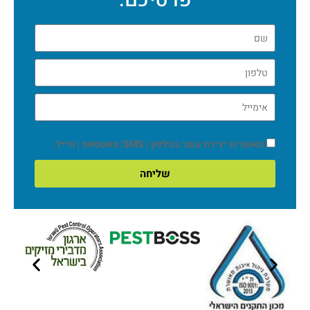
פרטיכם:
מאשר/ת יצירת קשר בטלפון | SMS| וואטסאפ | מייל.
שליחה