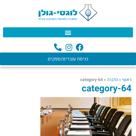
לתוכן
כניסת עובדים/ספקים
ראשי
»
הדברה
»
category-64
category-64