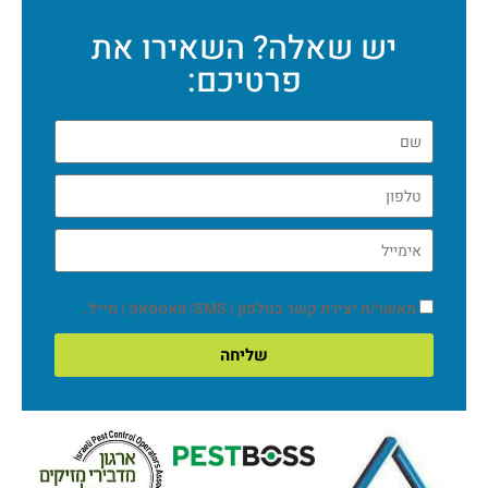
יש שאלה? השאירו את
פרטיכם:
מאשר/ת יצירת קשר בטלפון | SMS| וואטסאפ | מייל.
שליחה