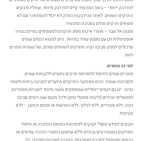
לוח דבק ייחודי – בתוך המכשיר קיים לוח דבק מיוחד, שאליו נדבקים
החרקים השונים. לאחר ההידבקות החרק לא יכול להשתחרר וגם לא
מוצאים חרקים מתים בסביבת המכשיר.
מנגנון אל שבר – מוצרי איכות מסוג חרקנים למעופפים בנויים בצורה
אופטימלית וכן עם מנגנון עמיד במיוחד. ניתן למצוא דגמים שונים
שיכולים לספק סביבה נקיה מחרקים לטווחים שונים, של עשרות מטרים
ויותר.
למי זה מתאים
מוצרים שונים לחיסול ולתפיסת חרקים נחוצים ללקוחות שונים
ולסביבות שונות. רבים ממתקני החרקנים מיועדים לסביבה ביתית ולאזור
הגינה. יש גם דגמים ייחודיים שמספקים מענה מיוחד לחברות מסחריות,
למפעלים יצרניים (לרבות מפעלי מזון) ולכל מקום שבו רוצים סביבה
נקיה, ללא מטרדים, ללא לכלוך, ללא הפרעות או זמזום וכמובן – ללא
עקיצות.
זקוקים למידע נוסף? זקוקים לפתרונות בתחום ההדברה או חיסול
המזיקים בסטנדרטים גבוהים וללא שימוש בחומרי הדברה עודפים או
בכמות מוגזמת? לחברת לוגסי-גולן, החברה לאיכות הסביבה, כל