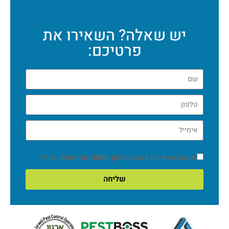
יש שאלה? השאירו את
פרטיכם:
מאשר/ת יצירת קשר בטלפון | SMS| וואטסאפ | מייל.
שליחה