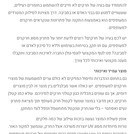
להתמודד עם בעיה של חרקים לא חייבים להשתמש בחומרים רעילים,
שעשויים לפגוע גם בבני האדם או בסביבה. דרך מצוינת לסילוק המטרדים
המעופפים הוא באמצעות התקנה של פתרונות שנקראים חרקנים
למעופפים.
יש לכם בעיה של חרקים? רוצים לדעת יותר על פתרון מסוג חרקנים
למעופפים, עם תו תקן, בטיחות בשימוש וללא כל סיכון לאדם או
לסביבה? פנו לגוף המקצועי לוגסי-גולן החברה לאיכות הסביבה ותקבלו
מענה מקצועי ואיכותי לכל צורך.
מוצר עמיד ואיכותי
גם בתחום ההדברות וחיסול המזיקים לא כולם ערים למשמעות של מוצרי
חרקנים למעופפים. יש כאלה אשר מבלבלים בין מוצר זה לבין מוצרים
דומים, אך גם שונים בתכלית כגון קטלני חרקים למיניהם. שלא כמו קטלן
חרקים, כאן מדובר במוצר שנועד לקטול חרק מעופף תוך מציאת פתרון
נעים ואסתטי – בלי שהחרק שנקטל מתחשמל ונופל לצד המתקן.
אופן פעולת המוצר נעשה בזכות שילוב של כמה חלקים:
נורות מיוחדות מסוג UV יוצרות משיכה אצל החרק, שנמשך למקור האור.
המנורות בנויות כך שהן ימשכו סוגים רבים ומגוונים של חרקים מעופפים.