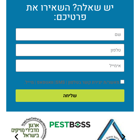
יש שאלה? השאירו את
פרטיכם:
מאשר/ת יצירת קשר בטלפון | SMS| וואטסאפ | מייל.
שליחה