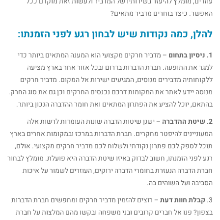
עוזרים, מומלץ להיעזר בשירותיו של המדביר ולעשות זאת מוקדם ככל
האפשר. כיצד בוחרים מדביר מתאים?
להלן, כמה נקודות שיש לבחון רגע לפני הזמנתו:
1. ניסיון בתחום
– מדביר חרקים מקצועי הוא המענה המתאים ביותר כדי
למגר את התופעה. חברת הדברות בדרום ובכל אזור אחר בארץ מציעה
ללקוחותיה מדבירים מנוסים, המגיעים ישירות אל המקום. מדביר חרקים
מנוסה יידע לאתר את המקומות דרכם נכנסים החרקים וכן גם את סוג החרק.
בהתאם, יוכל להציע את הפתרון המתאים ואת חומר ההדברה הנכון ביותר.
2. שיטת ההדברה
– ישנן שיטות הדברה שונות העומדות לרשות אלה
המעוניינים להיפטר מחקרים. חברת הדברות במרכז ובמקומות אחרים בארץ
תוכל לספק לכם פתרון נקודתי ולשלוח לכם מדביר חרקים מקצועי. אולם,
רגע לפני הזמנתו, חשוב לבדוק באיזו שיטת הדברה היא פועלת. מומלץ לבחור
חברת הדברה הנעזרת בחומרי הדברה ירוקים, העוזרים לשמור על איכות
הסביבה ועל השוהים בה.
3.
קבלת חוות דעת
– רוצים להזמין מדביר חרקים ומחפשים חברת הדברות
בצפון? פנו אל חברים קרובים ובני משפחה ובקשו מהם המלצות על חברת