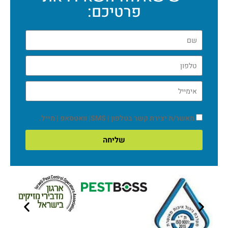
פרטיכם:
מאשר/ת יצירת קשר בטלפון | SMS| וואטסאפ | מייל.
שליחה