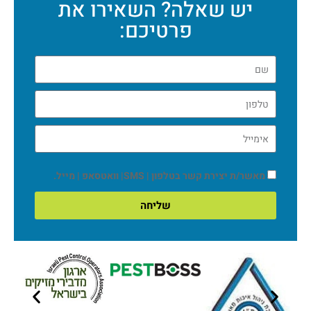
יש שאלה? השאירו את
פרטיכם:
מאשר/ת יצירת קשר בטלפון | SMS| וואטסאפ | מייל.
שליחה