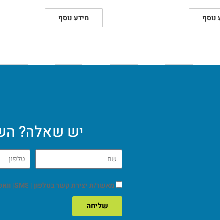
 נוסף
מידע נוסף
יש שאלה? השא
מאשר/ת יצירת קשר בטלפון | SMS| וואטסאפ | מייל.
שליחה