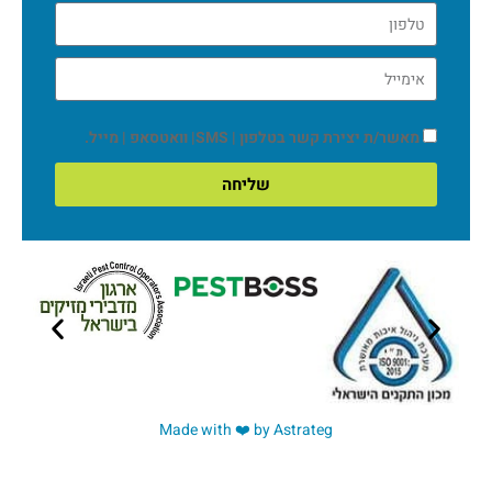
מאשר/ת יצירת קשר בטלפון | SMS| וואטסאפ | מייל.
שליחה
Made with ❤️ by Astrateg