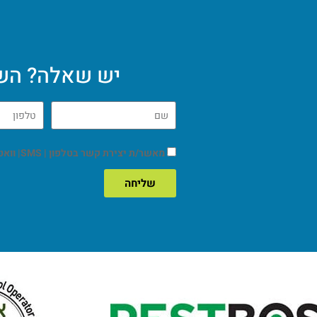
יש שאלה? השא
מאשר/ת יצירת קשר בטלפון | SMS| וואטסאפ | מייל.
שליחה