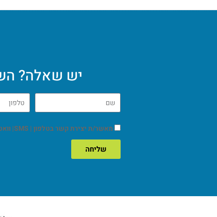
יש שאלה? השא
מאשר/ת יצירת קשר בטלפון | SMS| וואטסאפ | מייל.
שליחה