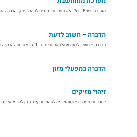
מערכת ממוחשבת
מערכת Pest Boss היא מערכת ייחודית לניהול עסקי הדברה העומדת בתקנים המחמירים של המשרד להגנת הסביבה. העבודה עם המערכת מבוססת
הדברה – חשוב לדעת
הדברה – חשוב לדעת שאלו את עצמכם: 1. מי אחראי להדברה במפעל, ומי מלווה את המדביר? שיתוף פעולה בין המפעל
הדברה במפעלי מזון
זיהוי מזיקים
לחברתנו מעבדת אנטומולוגיה לזיהוי חרקים. ניתן להביא אלינו ח